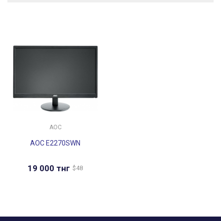
AOC
AOC E2270SWN
19 000
тнг
$
48